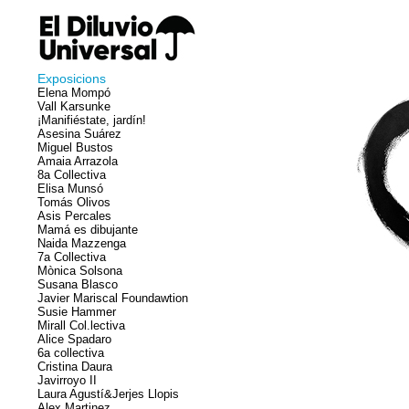
Exposicions
Elena Mompó
Vall Karsunke
¡Manifiéstate, jardín!
Asesina Suárez
Miguel Bustos
Amaia Arrazola
8a Collectiva
Elisa Munsó
Tomás Olivos
Asis Percales
Mamá es dibujante
Naida Mazzenga
7a Collectiva
Mònica Solsona
Susana Blasco
Javier Mariscal Foundawtion
Susie Hammer
Mirall Col.lectiva
Alice Spadaro
6a collectiva
Cristina Daura
Javirroyo II
Laura Agustí&Jerjes Llopis
Alex Martinez