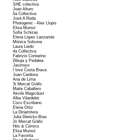
SHE colectiva
Joan Alturo
5a Collectiva
José A Roda
Photogenic - Alex Llopis
Elisa Munsó
Sofia Schizas
Elena López Lanzarote
Mònica Solsona
Laura Liedo
4a Collectiva
Fabrizio Contarino
Dibuja y Pedalea
Javirroyo
I love Costa Brava
Juan Cardosa
Ana de Lima
3r Mercat Gràfic
Maite Caballero
Akvile Magicdust
Alba Vilardebò
Coco Escribano
Elena Ortiz
La Dinamitera
Julia Dierickx-Brax
2n Mercat Gràfic
Hits & Còmics
Elisa Munsó
La Favorita