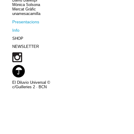
David Ballespí
Mònica Solsona
Mercat Gràfic
unamesacamilla
Presentacions
Info
SHOP
NEWSLETTER
El Diluvio Universal ©
c/Guilleries 2 · BCN